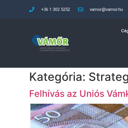
+36 1 302 5252
vamor@vamor.hu
Cég
Kategória:
Strateg
Felhívás az Uniós Vám