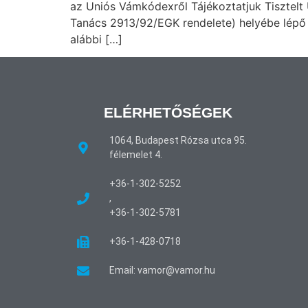
az Uniós Vámkódexről Tájékoztatjuk Tisztelt
Tanács 2913/92/EGK rendelete) helyébe lépő
alábbi […]
ELÉRHETŐSÉGEK
1064, Budapest Rózsa utca 95.
félemelet 4.
+36-1-302-5252
,
+36-1-302-5781
+36-1-428-0718
Email: vamor@vamor.hu