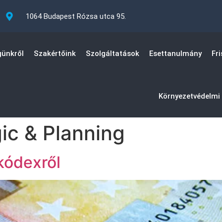
1064 Budapest Rózsa utca 95.
ünkről
Szakértőink
Szolgáltatások
Esettanulmány
Fri
Környezetvédelmi 
ic & Planning
kódexről