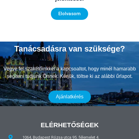
Elolvasom
Tanácsadásra van szüksége?
Vegye fel szakétőinkkel a kapcsoaltot, hogy minél hamarabb
segíteni tudjunk Önnek. Kérjük, töltse ki az alábbi űrlapot.
Ajánlatkérés
ELÉRHETŐSÉGEK
1064, Budapest Rózsa utca 95. félemelet 4.