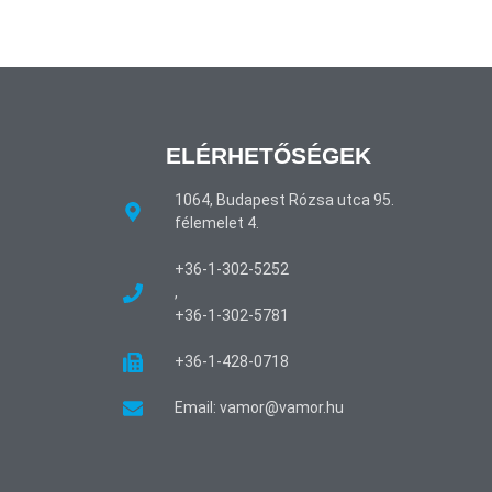
ELÉRHETŐSÉGEK
1064, Budapest Rózsa utca 95.
félemelet 4.
+36-1-302-5252
,
+36-1-302-5781
+36-1-428-0718
Email: vamor@vamor.hu