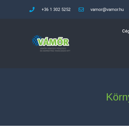
+36 1 302 5252
vamor@vamor.hu
Cég
Körn