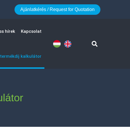
Ajánlatkérés / Request for Quotation
ss hírek
Kapcsolat
termékdíj kalkulátor
látor