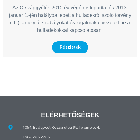
Az Országgyűlés 2012 év végén elfogadta, és 2013.
január 1.-jén hatályba lépett a hulladékról szóló törvény
(Ht.), amely új szabályokat és fogalmakat vezetett be a
hulladékokkal kapcsolatosan.
Részletek
ELÉRHETŐSÉGEK
1064, Budapest Rózsa utca 95. félemelet 4.
+36-1-302-5252