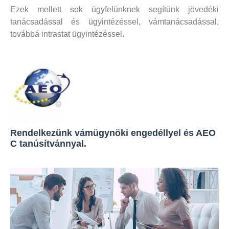
Ezek mellett sok ügyfelünknek segítünk jövedéki
tanácsadással és ügyintézéssel, vámtanácsadással,
továbbá intrastat ügyintézéssel.
Rendelkezünk vámügynöki engedéllyel és AEO
C tanúsítvánnyal.