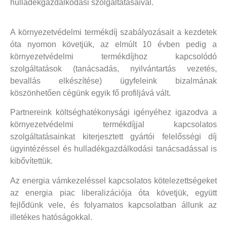
hulladékgazdálkodási szolgáltatásaival.
A környezetvédelmi termékdíj szabályozásait a kezdetek
óta nyomon követjük, az elmúlt 10 évben pedig a
környezetvédelmi termékdíjhoz kapcsolódó
szolgáltatások (tanácsadás, nyilvántartás vezetés,
bevallás elkészítése) ügyfeleink bizalmának
köszönhetően cégünk egyik fő profiljává vált.
Partnereink költséghatékonysági igényéhez igazodva a
környezetvédelmi termékdíjjal kapcsolatos
szolgáltatásainkat kiterjesztett gyártói felelősségi díj
ügyintézéssel és hulladékgazdálkodási tanácsadással is
kibővítettük.
Az energia vámkezeléssel kapcsolatos kötelezettségeket
az energia piac liberalizációja óta követjük, együtt
fejlődünk vele, és folyamatos kapcsolatban állunk az
illetékes hatóságokkal.