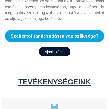
többször sikeresen közreműködtünk a környezetvédelmi
termékdíj törvény módosításában, úgy a jövőben is
megfogalmazzuk a jogszabály módosítási javaslatainkat
és eljuttatjuk azt a jogalkotó felé.
Szakértői tanácsadásra van szüksége?
Ajánlatkérés
TEVÉKENYSÉGEINK