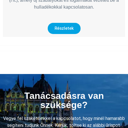
(Ht.), amely új szabályokat és fogalmakat vezetett be a
hulladékokkal kapcsolatosan.
Részletek
Tanácsadásra van
szüksége?
Vegye fel szakétőinkkel a kapcsolatot, hogy minél hamarabb
segíteni tudjunk Önnek. Kérjük, töltse ki az alábbi űrlapot.