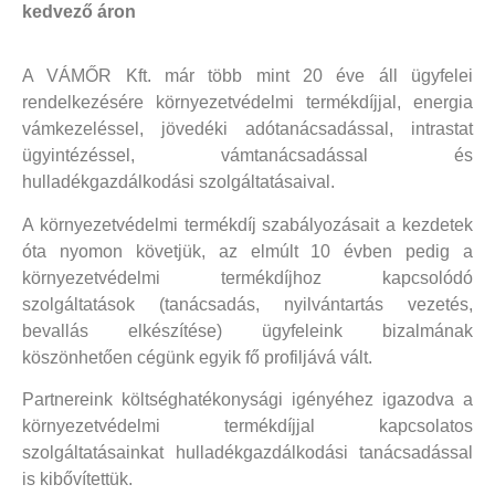
kedvező áron
A VÁMŐR Kft. már több mint 20 éve áll ügyfelei
rendelkezésére környezetvédelmi termékdíjjal, energia
vámkezeléssel, jövedéki adótanácsadással, intrastat
ügyintézéssel, vámtanácsadással és
hulladékgazdálkodási szolgáltatásaival.
A környezetvédelmi termékdíj szabályozásait a kezdetek
óta nyomon követjük, az elmúlt 10 évben pedig a
környezetvédelmi termékdíjhoz kapcsolódó
szolgáltatások (tanácsadás, nyilvántartás vezetés,
bevallás elkészítése) ügyfeleink bizalmának
köszönhetően cégünk egyik fő profiljává vált.
Partnereink költséghatékonysági igényéhez igazodva a
környezetvédelmi termékdíjjal kapcsolatos
szolgáltatásainkat hulladékgazdálkodási tanácsadással
is kibővítettük.