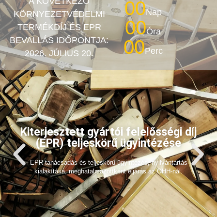
A KÖVETKEZŐ
00
Nap
KÖRNYEZETVÉDELMI
00
TERMÉKDÍJ ÉS EPR
Óra
BEVALLÁS IDŐPONTJA:
00
Perc
2026. JÚLIUS 20.
Kiterjesztett gyártói felelősségi díj
(EPR) teljeskörű ügyintézése
EPR tanácsadás és teljeskörű ügyintézés, nyilvántartás
kialakítása, meghatalmazottként eljárás az OHH-nál.