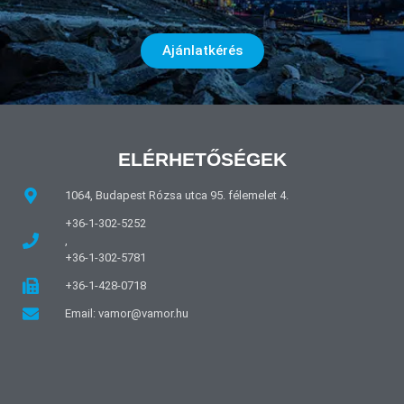
Ajánlatkérés
ELÉRHETŐSÉGEK
1064, Budapest Rózsa utca 95. félemelet 4.
+36-1-302-5252
,
+36-1-302-5781
+36-1-428-0718
Email: vamor@vamor.hu