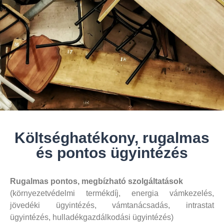
Költséghatékony, rugalmas
és pontos ügyintézés
Rugalmas pontos, megbízható szolgáltatások
(környezetvédelmi termékdíj, energia vámkezelés,
jövedéki ügyintézés, vámtanácsadás, intrastat
ügyintézés, hulladékgazdálkodási ügyintézés)