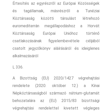
Értesítés az egyrészről az Európai Közösségek
és tagállamaik, másrészről a Tunéziai
Köztársaság közötti társulást létrehozó
euromediterrán megállapodáshoz a Horvát
Köztársaság Európai Unióhoz történő
csatlakozásának figyelembevétele céljából
csatolt jegyzőkönyv aláírásáról és ideiglenes
alkalmazásáról
L 336.
A Bizottság (EU) 2020/1427 végrehajtási
rendelete (2020. október 12.) a Kínai
Népköztársaságból származó nátrium-glutamát
behozatalára az (EU) 2015/83 bizottsági
végrehajtási rendelettel kivetett végleges