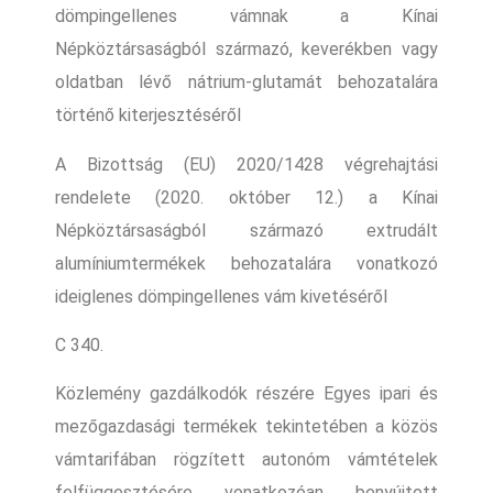
dömpingellenes vámnak a Kínai
Népköztársaságból származó, keverékben vagy
oldatban lévő nátrium-glutamát behozatalára
történő kiterjesztéséről
A Bizottság (EU) 2020/1428 végrehajtási
rendelete (2020. október 12.) a Kínai
Népköztársaságból származó extrudált
alumíniumtermékek behozatalára vonatkozó
ideiglenes dömpingellenes vám kivetéséről
C 340.
Közlemény gazdálkodók részére Egyes ipari és
mezőgazdasági termékek tekintetében a közös
vámtarifában rögzített autonóm vámtételek
felfüggesztésére vonatkozóan benyújtott