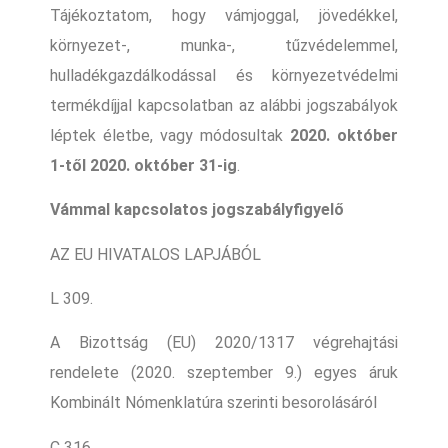
Tájékoztatom, hogy vámjoggal, jövedékkel,
környezet-, munka-, tűzvédelemmel,
hulladékgazdálkodással és környezetvédelmi
termékdíjjal kapcsolatban az alábbi jogszabályok
léptek életbe, vagy módosultak
2020. október
1-től 2020. október 31-ig
.
Vámmal kapcsolatos jogszabályfigyelő
AZ EU HIVATALOS LAPJÁBÓL
L 309.
A Bizottság (EU) 2020/1317 végrehajtási
rendelete (2020. szeptember 9.) egyes áruk
Kombinált Nómenklatúra szerinti besorolásáról
C 316.