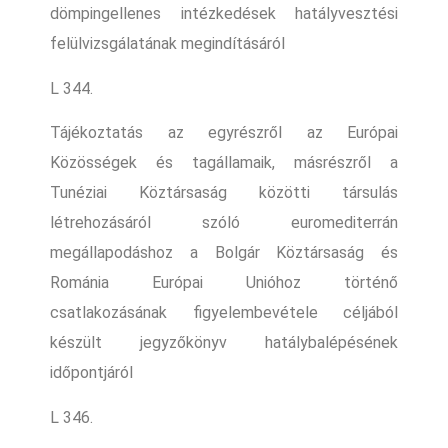
dömpingellenes intézkedések hatályvesztési
felülvizsgálatának megindításáról
L 344.
Tájékoztatás az egyrészről az Európai
Közösségek és tagállamaik, másrészről a
Tunéziai Köztársaság közötti társulás
létrehozásáról szóló euromediterrán
megállapodáshoz a Bolgár Köztársaság és
Románia Európai Unióhoz történő
csatlakozásának figyelembevétele céljából
készült jegyzőkönyv hatálybalépésének
időpontjáról
L 346.