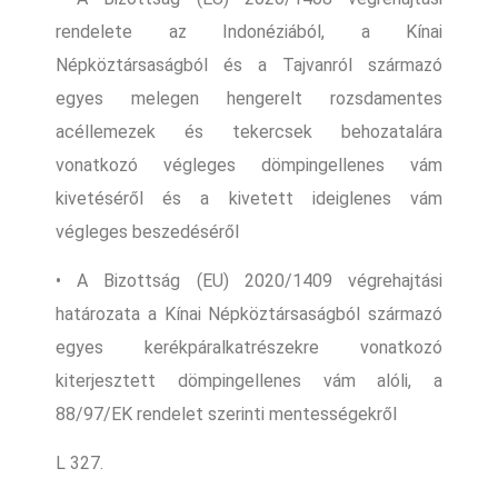
rendelete az Indonéziából, a Kínai
Népköztársaságból és a Tajvanról származó
egyes melegen hengerelt rozsdamentes
acéllemezek és tekercsek behozatalára
vonatkozó végleges dömpingellenes vám
kivetéséről és a kivetett ideiglenes vám
végleges beszedéséről
• A Bizottság (EU) 2020/1409 végrehajtási
határozata a Kínai Népköztársaságból származó
egyes kerékpáralkatrészekre vonatkozó
kiterjesztett dömpingellenes vám alóli, a
88/97/EK rendelet szerinti mentességekről
L 327.