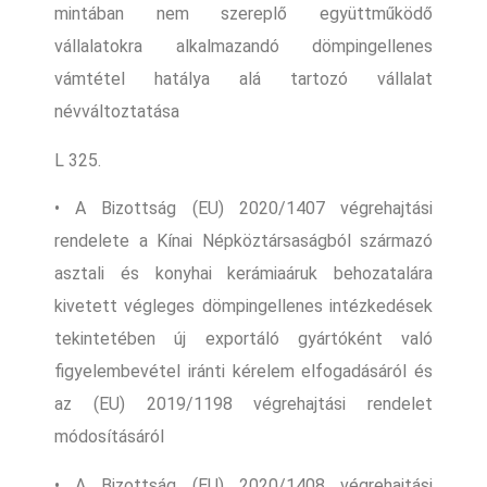
mintában nem szereplő együttműködő
vállalatokra alkalmazandó dömpingellenes
vámtétel hatálya alá tartozó vállalat
névváltoztatása
L 325.
• A Bizottság (EU) 2020/1407 végrehajtási
rendelete a Kínai Népköztársaságból származó
asztali és konyhai kerámiaáruk behozatalára
kivetett végleges dömpingellenes intézkedések
tekintetében új exportáló gyártóként való
figyelembevétel iránti kérelem elfogadásáról és
az (EU) 2019/1198 végrehajtási rendelet
módosításáról
• A Bizottság (EU) 2020/1408 végrehajtási