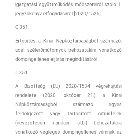
igazgatási együttműködés módszereiről szóló 1.
jegyzőkönyv elfogadásáról [2020/1526]
C 351.
Értesítés a Kínai Népköztársaságból származó,
acél szélerőműtornyok behozatalára vonatkozó
dömpingellenes eljárás megindításáról
L 351.
A Bizottság (EU) 2020/1534 végrehajtási
rendelete (2020. október 21.) a Kínai
Népköztársaságból származó egyes
feldolgozott vagy tartósított citrusfélék
(nevezetesen mandarin stb.) behozatalára
vonatkozó végleges dömpingellenes vámnak az