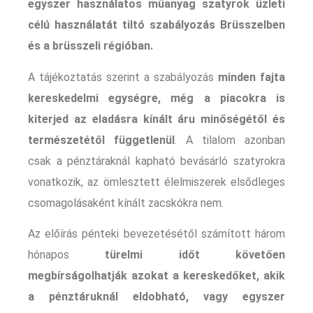
egyszer használatos műanyag szatyrok üzleti
célú használatát tiltó szabályozás Brüsszelben
és a brüsszeli régióban.
A tájékoztatás szerint a szabályozás
minden fajta
kereskedelmi egységre, még a piacokra is
kiterjed az eladásra kínált áru minőségétől és
természetétől függetlenül
. A tilalom azonban
csak a pénztáraknál kapható bevásárló szatyrokra
vonatkozik, az ömlesztett élelmiszerek elsődleges
csomagolásaként kínált zacskókra nem.
Az előírás pénteki bevezetésétől számított három
hónapos
türelmi időt követően
megbírságolhatják azokat a kereskedőket, akik
a pénztáruknál eldobható, vagy egyszer