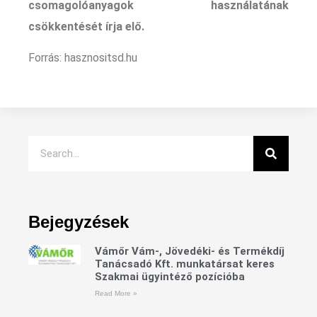
csomagolóanyagok használatának
csökkentését írja elő.
Forrás: hasznositsd.hu
Bejegyzések
Vámőr Vám-, Jövedéki- és Termékdíj
Tanácsadó Kft. munkatársat keres
Szakmai ügyintéző pozícióba
Read More »