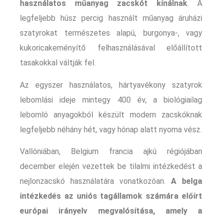
használatos műanyag zacskót kínálnak
. A
legfeljebb húsz percig használt műanyag áruházi
szatyrokat természetes alapú, burgonya-, vagy
kukoricakeményítő felhasználásával előállított
tasakokkal váltják fel.
Az egyszer használatos, hártyavékony szatyrok
lebomlási ideje mintegy 400 év, a biológiailag
lebomló anyagokból készült modern zacskóknak
legfeljebb néhány hét, vagy hónap alatt nyoma vész.
Vallóniában, Belgium francia ajkú régiójában
december elején vezettek be tilalmi intézkedést a
nejlonzacskó használatára vonatkozóan.
A belga
intézkedés az uniós tagállamok számára előírt
európai irányelv megvalósítása, amely a