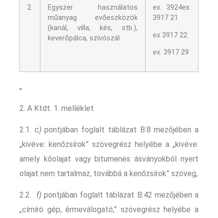
2.
Egyszer használatos
ex. 3924ex.
műanyag evőeszközök
3917 21
(kanál, villa, kés, stb.),
ex 3917 22
keverőpálca, szívószál
ex. 3917 29
„
2. A Ktdt. 1. melléklet
2.1. c
)
pontjában foglalt táblázat B:8 mezőjében a
„kivéve: kenőzsírok” szövegrész helyébe a „kivéve:
amely kőolajat vagy bitumenes ásványokból nyert
olajat nem tartalmaz, továbbá a kenőzsírok” szöveg,
2.2.
f)
pontjában foglalt táblázat B:42 mezőjében a
„címíró gép, érmeválogató,” szövegrész helyébe a