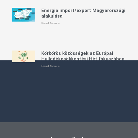
Energia import/export Magyarországi
alakulása
Read More »
Körkörös közösségek az Európai
Hulladékcsökkentési Hét fókuszában
Read More »