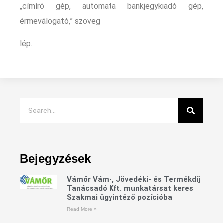
„címíró gép, automata bankjegykiadó gép,
érmeválogató,” szöveg
lép.
Bejegyzések
Vámőr Vám-, Jövedéki- és Termékdíj
Tanácsadó Kft. munkatársat keres
Szakmai ügyintéző pozícióba
Read More »