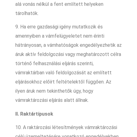
alá vonás nélkül a fent említett helyeken
tárolhatók.
9. Ha erre gazdasági igény mutatkozik és
amennyiben a vámfelügyeletet nem érinti
hátrányosan, a vámhatóságok engedélyezhetik az
áruk aktív feldolgozási vagy meghatározott célra
történő felhasználási eljárás szerinti,
vámraktárban való feldolgozását az említett
eljárásokhoz előírt feltételektől függően. Az
ilyen áruk nem tekinthetők úgy, hogy
vámraktározási eljárás alatt állnak.
II. Raktártípusok
10. A raktározási létesítmények vámraktározási
célú üzemeltetésére vonatkozó engedélyekben