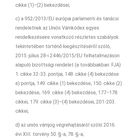
cikke (1)–(2) bekezdései;
c) a 952/2013/EU európai parlamenti és tanácsi
rendeletnek az Uniós Vámkódex egyes
rendelkezéseire vonatkozó részletes szabályok
tekintetében történő kiegészítéséről szóló,
2015. július 28-i 2446/2015/EU felhatalmazáson
alapuló bizottsági rendelet (a továbbiakban: FJA)
1. cikke 32-33. pontjai, 148. cikke (4) bekezdése
e) pontja, 149. cikke (1) bekezdése, 150. cikke (2)
bekezdése, 169. cikke (4) bekezdése, 177‒178.
cikkei, 179. cikke (3)–(4) bekezdései, 201-203.
cikkei;
d) az uniós vámjog végrehajtásáról szóló 2016.
évi XIII. törvény 50. §-a, 78. §-a;