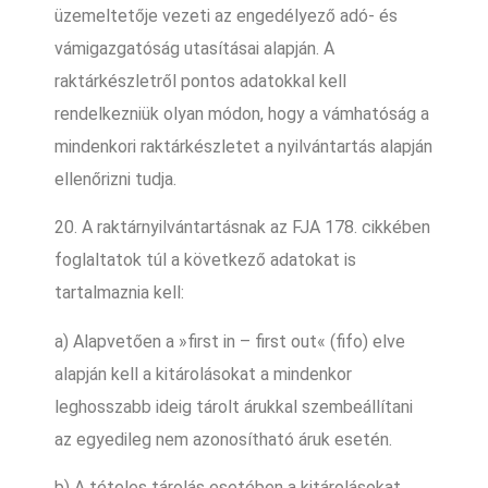
üzemeltetője vezeti az engedélyező adó- és
vámigazgatóság utasításai alapján. A
raktárkészletről pontos adatokkal kell
rendelkezniük olyan módon, hogy a vámhatóság a
mindenkori raktárkészletet a nyilvántartás alapján
ellenőrizni tudja.
20. A raktárnyilvántartásnak az FJA 178. cikkében
foglaltatok túl a következő adatokat is
tartalmaznia kell:
a) Alapvetően a »first in – first out« (fifo) elve
alapján kell a kitárolásokat a mindenkor
leghosszabb ideig tárolt árukkal szembeállítani
az egyedileg nem azonosítható áruk esetén.
b) A tételes tárolás esetében a kitárolásokat