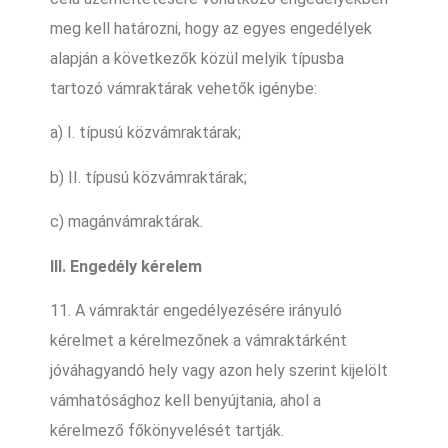
meg kell határozni, hogy az egyes engedélyek
alapján a következők közül melyik típusba
tartozó vámraktárak vehetők igénybe:
a) I. típusú közvámraktárak;
b) II. típusú közvámraktárak;
c) magánvámraktárak.
III. Engedély kérelem
11. A vámraktár engedélyezésére irányuló
kérelmet a kérelmezőnek a vámraktárként
jóváhagyandó hely vagy azon hely szerint kijelölt
vámhatósághoz kell benyújtania, ahol a
kérelmező főkönyvelését tartják.