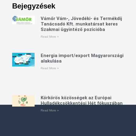
Bejegyzések
Vámőr Vám-, Jövedéki- és Termékdíj
Tanácsadó Kft. munkatársat keres
Szakmai ügyintéző pozícióba
Read More »
Energia import/export Magyarországi
alakulása
Read More »
Körkörös közösségek az Európai
Hulladékcsökkentési Hét fókuszában
Read More »