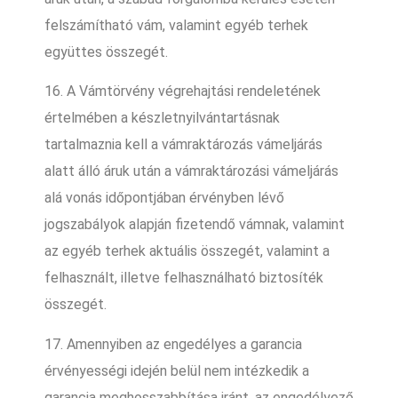
felszámítható vám, valamint egyéb terhek
együttes összegét.
16. A Vámtörvény végrehajtási rendeletének
értelmében a készletnyilvántartásnak
tartalmaznia kell a vámraktározás vámeljárás
alatt álló áruk után a vámraktározási vámeljárás
alá vonás időpontjában érvényben lévő
jogszabályok alapján fizetendő vámnak, valamint
az egyéb terhek aktuális összegét, valamint a
felhasznált, illetve felhasználható biztosíték
összegét.
17. Amennyiben az engedélyes a garancia
érvényességi idején belül nem intézkedik a
garancia meghosszabbítása iránt, az engedélyező