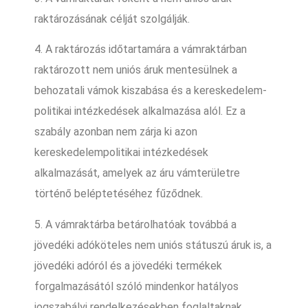
raktározásának célját szolgálják.
4. A raktározás időtartamára a vámraktárban
raktározott nem uniós áruk mentesülnek a
behozatali vámok kiszabása és a kereskedelem-
politikai intézkedések alkalmazása alól. Ez a
szabály azonban nem zárja ki azon
kereskedelempolitikai intézkedések
alkalmazását, amelyek az áru vámterületre
történő beléptetéséhez fűződnek.
5. A vámraktárba betárolhatóak továbbá a
jövedéki adóköteles nem uniós státuszú áruk is, a
jövedéki adóról és a jövedéki termékek
forgalmazásától szóló mindenkor hatályos
jogszabályi rendelkezésekben foglaltaknak