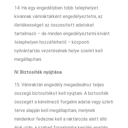
14. Ha egy engedélyben több telephelyet
kívánnak vámraktárként engedélyeztetni, az
illetékességet az összesített adatokat
tartalmazó – de minden engedélyeztetni kívánt
telephelyen hozzáférhető – központi
nyilvántartás vezetésének helye szerint kell
megállapítani.
IV. Biztosíték nyújtása
15. Vámraktári engedély megadásához teljes
összegű biztosítékot kell nyújtani. A biztosíték
összegét a kérelmező forgalmi adatai vagy üzleti
terve alapján kell megállapítani, melynek
mindenkor fedeznie kell a raktározás alatt álló
áruk után, a szabad forgalomba kerülés esetén