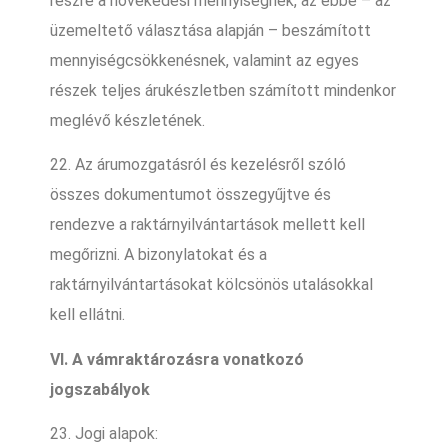
részre a növekedési mennyiségnek, az ebbe – az
üzemeltető választása alapján – beszámított
mennyiségcsökkenésnek, valamint az egyes
részek teljes árukészletben számított mindenkor
meglévő készletének.
22. Az árumozgatásról és kezelésről szóló
összes dokumentumot összegyűjtve és
rendezve a raktárnyilvántartások mellett kell
megőrizni. A bizonylatokat és a
raktárnyilvántartásokat kölcsönös utalásokkal
kell ellátni.
VI. A vámraktározásra vonatkozó
jogszabályok
23. Jogi alapok: