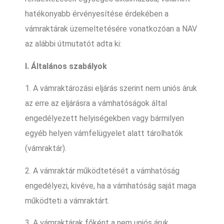
hatékonyabb érvényesítése érdekében a
vámraktárak üzemeltetésére vonatkozóan a NAV
az alábbi útmutatót adta ki:
I. Általános szabályok
1. A vámraktározási eljárás szerint nem uniós áruk
az erre az eljárásra a vámhatóságok által
engedélyezett helyiségekben vagy bármilyen
egyéb helyen vámfelügyelet alatt tárolhatók
(vámraktár).
2. A vámraktár működtetését a vámhatóság
engedélyezi, kivéve, ha a vámhatóság saját maga
működteti a vámraktárt.
3. A vámraktárak főként a nem uniós áruk