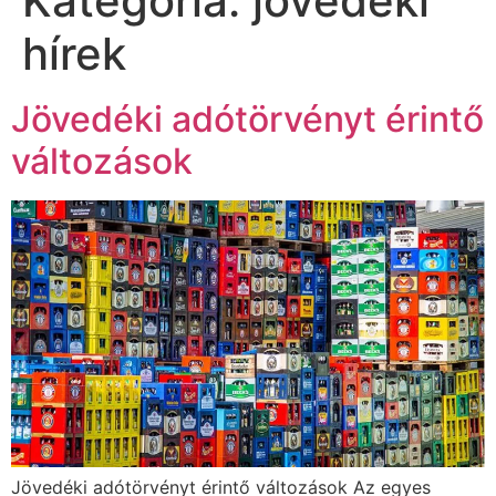
Kategória:
jövedéki
hírek
Jövedéki adótörvényt érintő
változások
Jövedéki adótörvényt érintő változások Az egyes