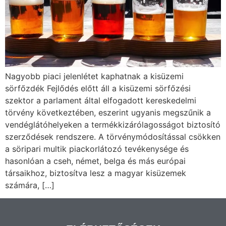
Nagyobb piaci jelenlétet kaphatnak a kisüzemi
sörfőzdék Fejlődés előtt áll a kisüzemi sörfőzési
szektor a parlament által elfogadott kereskedelmi
törvény következtében, eszerint ugyanis megszűnik a
vendéglátóhelyeken a termékkizárólagosságot biztosító
szerződések rendszere. A törvénymódosítással csökken
a söripari multik piackorlátozó tevékenysége és
hasonlóan a cseh, német, belga és más európai
társaikhoz, biztosítva lesz a magyar kisüzemek
számára, […]