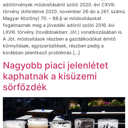
adótörvények módosításáról szóló 2020. évi CXVIII.
törvény (kihirdetve 2020. november 26-án a 261. számú
Magyar Közlöny) 70. – 88.§-ai módosításokat
fogalmaznak meg a jövedéki adóról szóló 2016. évi
LXVIII. törvény (továbbiakban: Jöt.) vonatkozásában is.
A Jöt. módosítások részben a gazdálkodókat érintő
könnyítések, egyszerűsítések, részben pedig a
korábban jelentkező problémás […]
Nagyobb piaci jelenlétet
kaphatnak a kisüzemi
sörfőzdék