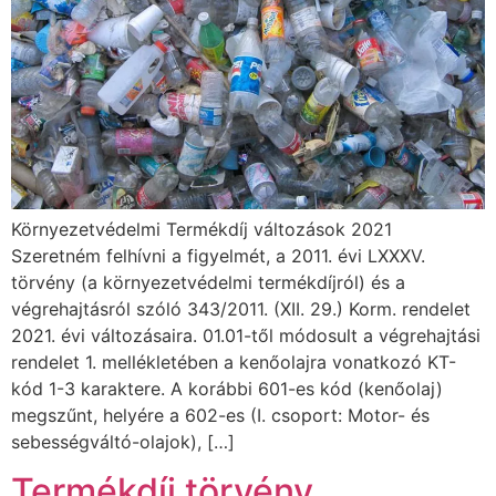
Környezetvédelmi Termékdíj változások 2021
Szeretném felhívni a figyelmét, a 2011. évi LXXXV.
törvény (a környezetvédelmi termékdíjról) és a
végrehajtásról szóló 343/2011. (XII. 29.) Korm. rendelet
2021. évi változásaira. 01.01-től módosult a végrehajtási
rendelet 1. mellékletében a kenőolajra vonatkozó KT-
kód 1-3 karaktere. A korábbi 601-es kód (kenőolaj)
megszűnt, helyére a 602-es (I. csoport: Motor- és
sebességváltó-olajok), […]
Termékdíj törvény