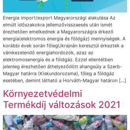
Energia import/export Magyarországi alakulása Az
elmúlt időszakokra jellemzővisszaesés után ismét
érezhetően emelkednek a Magyarországra érkező
energia(elektromos energia és földgáz) mennyiségek. A
korábbi évek során főlegUkrajnán keresztül érkeztek a
vámkezelendő energiahordozók, azaz az
elektromosenergia és a földgáz. Ezzel ellentétben
jelenleg érezhetően áthelyeződött ahangsúly a Szerb-
Magyar határra (Kiskundorozsma), főleg a földgáz
esetében, demint látható a Horváth-Magyar határon […]
Környezetvédelmi
Termékdíj változások 2021