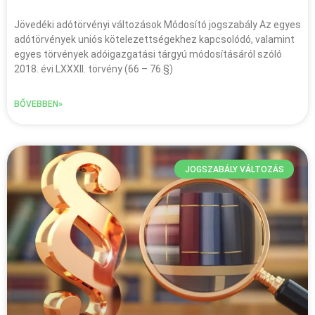
Jövedéki adótörvényi változások Módosító jogszabály Az egyes
adótörvények uniós kötelezettségekhez kapcsolódó, valamint
egyes törvények adóigazgatási tárgyú módosításáról szóló
2018. évi LXXXII. törvény (66 – 76.§)
BŐVEBBEN»
JOGSZABÁLY VÁLTOZÁS