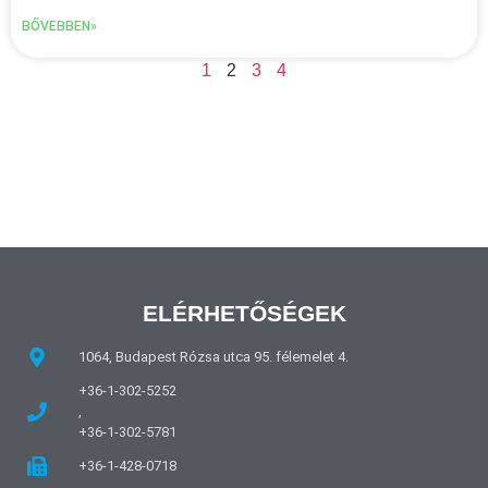
BŐVEBBEN»
1
2
3
4
ELÉRHETŐSÉGEK
1064, Budapest Rózsa utca 95. félemelet 4.
+36-1-302-5252
,
+36-1-302-5781
+36-1-428-0718