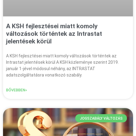
A KSH fejlesztései miatt komoly
változások történtek az Intrastat
jelentések körül
A KSH fejlesztései miatt komoly változások történtek az
Intrastat jelentések körül A KSH közleménye szerint 2019.
január 1-jével módosul néhány, az INTRASTAT
adatszolgáltatásra vonatkozó szabály.
BŐVEBBEN»
JOGSZABÁLY VÁLTOZÁS