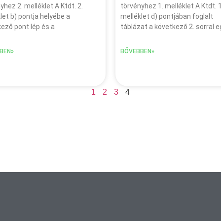
yhez 2. melléklet A Ktdt. 2.
törvényhez 1. melléklet A Ktdt. 1
let b) pontja helyébe a
melléklet d) pontjában foglalt
ező pont lép és a
táblázat a következő 2. sorral 
BEN»
BŐVEBBEN»
1
2
3
4