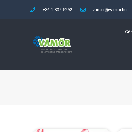
+36 1 302 5252
vamor@vamor.hu
Cég