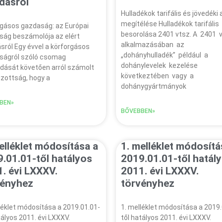
dásról
Hulladékok tarifális és jövedéki 
megítélése Hulladékok tarifális
rgásos gazdaság: az Európai
besorolása 2401 vtsz. A 2401 
ság beszámolója az elért
alkalmazásában az
sról Egy évvel a körforgásos
„dohányhulladék” például a
ságról szóló csomag
dohánylevelek kezelése
dását követően arról számolt
következtében vagy a
izottság, hogy a
dohánygyártmányok
BEN»
BŐVEBBEN»
elléklet módosítása a
1. melléklet módosítá
.01.01-től hatályos
2019.01.01-től hatál
. évi LXXXV.
2011. évi LXXXV.
vényhez
törvényhez
léklet módosítása a 2019.01.01-
1. melléklet módosítása a 2019.
tályos 2011. évi LXXXV.
től hatályos 2011. évi LXXXV.