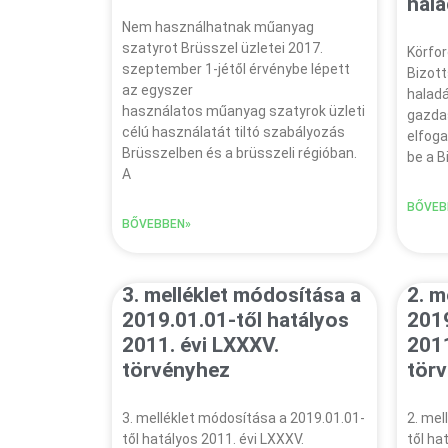
hala
Nem használhatnak műanyag
szatyrot Brüsszel üzletei 2017.
Körfo
szeptember 1-jétől érvénybe lépett
Bizott
az egyszer
haladá
használatos műanyag szatyrok üzleti
gazda
célú használatát tiltó szabályozás
elfoga
Brüsszelben és a brüsszeli régióban.
be a B
A
BŐVEB
BŐVEBBEN»
3. melléklet módosítása a
2. m
2019.01.01-től hatályos
2019
2011. évi LXXXV.
2011
törvényhez
tör
3. melléklet módosítása a 2019.01.01-
2. mel
től hatályos 2011. évi LXXXV.
től ha