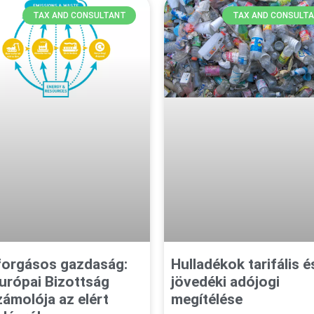
TAX AND CONSULTANT
TAX AND CONSULT
forgásos gazdaság:
Hulladékok tarifális é
urópai Bizottság
jövedéki adójogi
ámolója az elért
megítélése