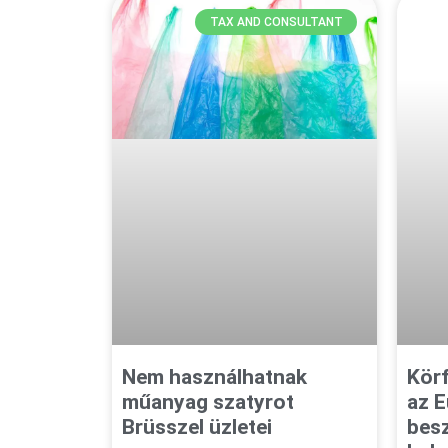
TAX AND CONSULTANT
Nem használhatnak
Kör
műanyag szatyrot
az E
Brüsszel üzletei
besz