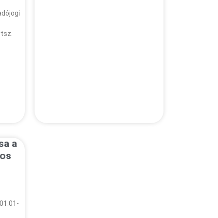
adójogi
vtsz.
sa a
yos
01.01-