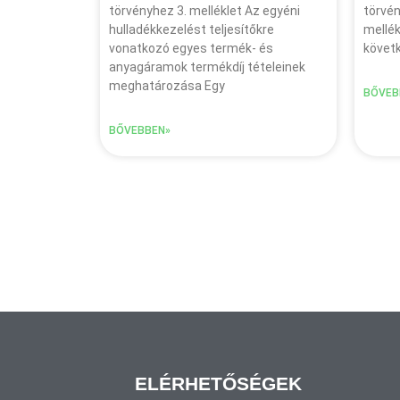
törvényhez 3. melléklet Az egyéni
törvén
hulladékkezelést teljesítőkre
mellék
vonatkozó egyes termék- és
követk
anyagáramok termékdíj tételeinek
meghatározása Egy
BŐVEB
BŐVEBBEN»
ELÉRHETŐSÉGEK