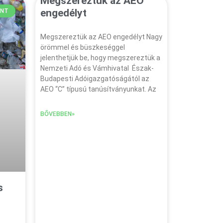
Megszereztük az AEO
engedélyt
ANT
Megszereztük az AEO engedélyt Nagy
örömmel és büszkeséggel
jelenthetjük be, hogy megszereztük a
Nemzeti Adó és Vámhivatal Észak-
Budapesti Adóigazgatóságától az
AEO “C” típusú tanúsítványunkat. Az
BŐVEBBEN»
s